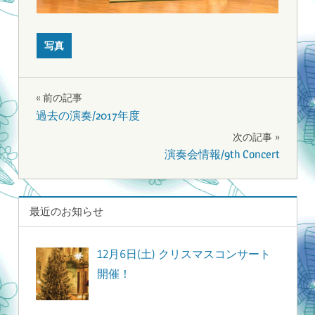
写真
投
前の記事
過去の演奏/2017年度
稿
次の記事
ナ
演奏会情報/9th Concert
ビ
ゲ
最近のお知らせ
ー
12月6日(土) クリスマスコンサート
シ
開催！
ョ