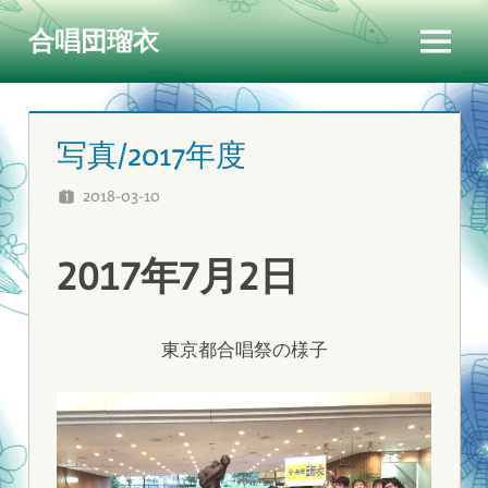
コ
合唱団瑠衣
ン
メ
テ
ニ
ン
ュ
ツ
写真/2017年度
ー
へ
2018-03-10
RUI
ス
キ
2017年7月2日
ッ
プ
東京都合唱祭の様子