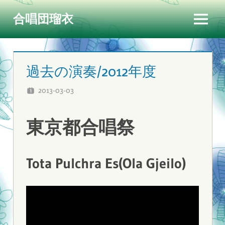
コ
合唱団瑠衣
ン
メ
テ
ニ
ン
ュ
ツ
過去の演奏/2012年度
ー
へ
2013-03-03
RUI
コメントをどうぞ
ス
キ
東京都合唱祭
ッ
プ
Tota Pulchra Es(Ola Gjeilo)