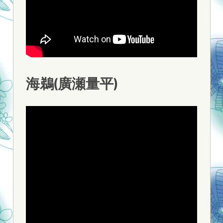
海鵜(廣瀬量平)