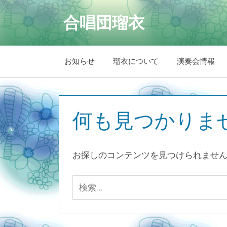
コ
合唱団瑠衣
ン
テ
ン
お知らせ
瑠衣について
演奏会情報
ツ
へ
ス
キ
何も見つかりま
ッ
プ
お探しのコンテンツを見つけられませ
検
索: